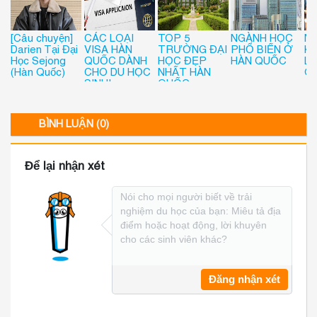
[Câu chuyện]
CÁC LOẠI
TOP 5
NGÀNH HỌC
N
Darien Tại Đại
VISA HÀN
TRƯỜNG ĐẠI
PHỔ BIẾN Ở
K
Học Sejong
QUỐC DÀNH
HỌC ĐẸP
HÀN QUỐC
LA
(Hàn Quốc)
CHO DU HỌC
NHẤT HÀN
QU
SINH!
QUỐC
BÌNH LUẬN (0)
Để lại nhận xét
Đăng nhận xét