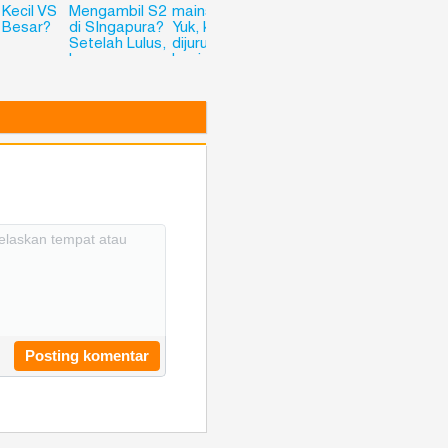
 Kecil VS
Mengambil S2
mainstream?
Singapura? Ini
Korea
 Besar?
di SIngapura?
Yuk, kuliah
4 Alasan
Setelah Lulus,
dijurusan
kenapa PSB
Langsung
Logistic and
Bisa Jadi
Siap Kerja di
Supply Chain
Pilihanmu!
Luar Negeri?
Managemetn
Check This
di PSB
Out
Academy
Siingapore
Posting komentar