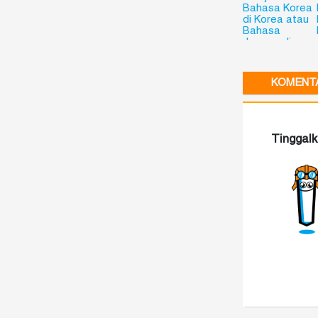
Bahasa Korea
di Korea atau
Bahasa
Jepang di
Jepang? Kini
Bisa dengan
Flying Chalks!
KOMENTA
Tinggal