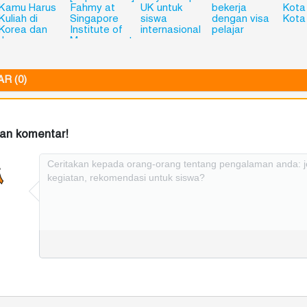
Kamu Harus
Fahmy at
UK untuk
bekerja
Kota
Kuliah di
Singapore
siswa
dengan visa
Kota
Korea dan
Institute of
internasional
pelajar
Jepang
Management
(SIM),
Singapore
R (0)
kan komentar!