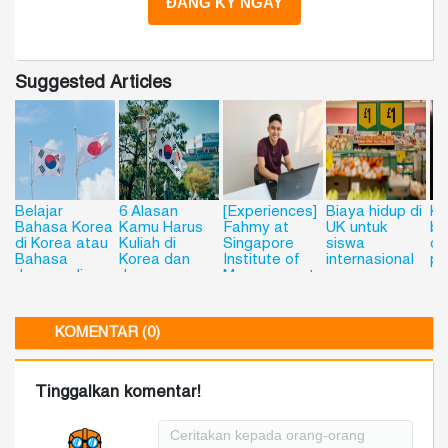
Suggested Articles
Belajar
6 Alasan
[Experiences]
Biaya hidup di
Ku
Bahasa Korea
Kamu Harus
Fahmy at
UK untuk
be
di Korea atau
Kuliah di
Singapore
siswa
de
Bahasa
Korea dan
Institute of
internasional
pe
Jepang di
Jepang
Management
Jepang? Kini
(SIM),
Bisa dengan
Singapore
Flying Chalks!
KOMENTAR (0)
Tinggalkan komentar!