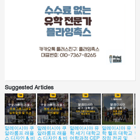
Suggested Articles
말레이시아 쿠
말레이시아 쿠
말레이시아 유
말레이시아 유
말
알라룸프 래플
알라룸프 래플
학 세기 대학교
학 헬프 대학교
학
스 디자인 & 비
스 디자인 & 비
어학과정 CEP
장점 전공 및
천