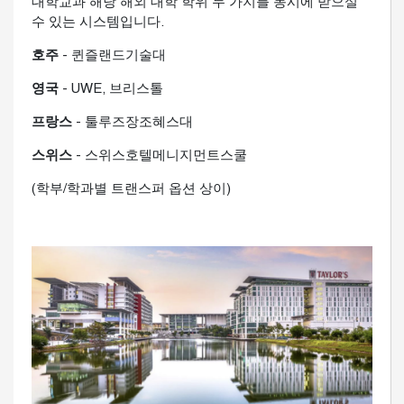
대학교과 해당 해외 대학 학위 두 가지를 동시에 받으실
수 있는 시스템입니다.
호주
- 퀸즐랜드기술대
영국
- UWE, 브리스톨
프랑스
- 툴루즈장조혜스대
스위스
- 스위스호텔메니지먼트스쿨
(학부/학과별 트랜스퍼 옵션 상이)