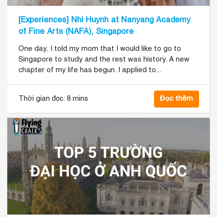
[Experiences] Nhi Huynh at Nanyang Academy
of Fine Arts (NAFA), Singapore
One day, I told my mom that I would like to go to
Singapore to study and the rest was history. A new
chapter of my life has begun. I applied to...
Thời gian đọc:
8 mins
Đọc thêm