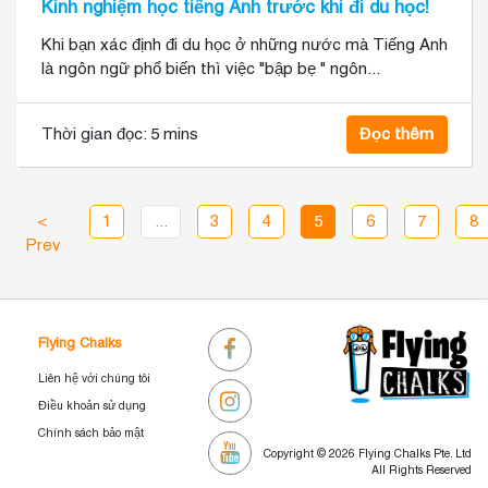
Kinh nghiệm học tiếng Anh trước khi đi du học!
Khi bạn xác định đi du học ở những nước mà Tiếng Anh
là ngôn ngữ phổ biến thì việc "bập bẹ " ngôn...
Thời gian đọc:
5 mins
Đọc thêm
<
1
...
3
4
5
6
7
8
Prev
Flying Chalks
Liên hệ với chúng tôi
Điều khoản sử dụng
Chính sách bảo mật
Copyright © 2026 Flying Chalks Pte. Ltd
All Rights Reserved