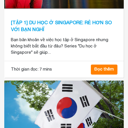
[TẬP 1] DU HỌC Ở SINGAPORE: RẺ HƠN SO
VỚI BẠN NGHĨ
Bạn băn khoăn về việc học tập ở Singapore nhưng
không biết bắt đầu từ đâu? Series "Du học ở
Singapore" sẽ giúp...
Thời gian đọc:
7 mins
Đọc thêm