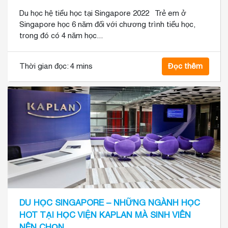
Du học hệ tiểu học tại Singapore 2022 Trẻ em ở
Singapore học 6 năm đối với chương trình tiểu học,
trong đó có 4 năm học...
Thời gian đọc:
4 mins
Đọc thêm
DU HỌC SINGAPORE – NHỮNG NGÀNH HỌC
HOT TẠI HỌC VIỆN KAPLAN MÀ SINH VIÊN
NÊN CHỌN